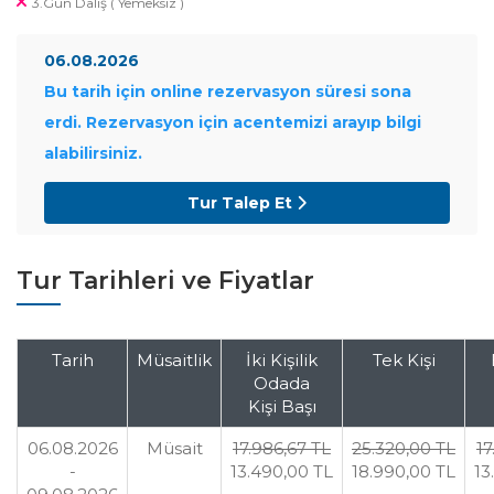
3.Gün Dalış ( Yemeksiz )
06.08.2026
Bu tarih için online rezervasyon süresi sona
erdi. Rezervasyon için acentemizi arayıp bilgi
alabilirsiniz.
Tur Talep Et
Tur Tarihleri ve Fiyatlar
Tarih
Müsaitlik
İki Kişilik
Tek Kişi
Odada
Kişi Başı
06.08.2026
Müsait
17.986
,67
TL
25.320
,00
TL
17
-
13.490
,00
TL
18.990
,00
TL
13