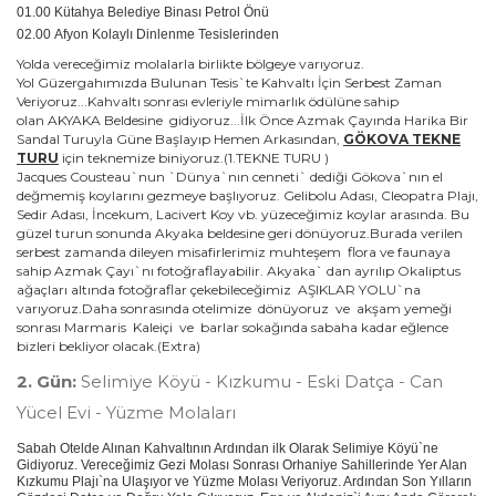
01.00 Kütahya Belediye Binası Petrol Önü
02.00 Afyon Kolaylı Dinlenme Tesislerinden
Yolda vereceğimiz molalarla birlikte bölgeye varıyoruz.
Yol Güzergahımızda Bulunan Tesis`te Kahvaltı İçin Serbest Zaman
Veriyoruz...Kahvaltı sonrası evleriyle mimarlık ödülüne sahip
olan AKYAKA Beldesine gidiyoruz...İlk Önce Azmak Çayında Harika Bir
Sandal Turuyla Güne Başlayıp Hemen Arkasından,
GÖKOVA TEKNE
TURU
için teknemize biniyoruz.(1.TEKNE TURU )
Jacques Cousteau`nun `Dünya`nın cenneti` dediği Gökova`nın el
değmemiş koylarını gezmeye başlıyoruz. Gelibolu Adası, Cleopatra Plajı,
Sedir Adası, İncekum, Lacivert Koy vb. yüzeceğimiz koylar arasında. Bu
güzel turun sonunda Akyaka beldesine geri dönüyoruz.Burada verilen
serbest zamanda dileyen misafirlerimiz muhteşem flora ve faunaya
sahip Azmak Çayı`nı fotoğraflayabilir. Akyaka` dan ayrılıp Okaliptus
ağaçları altında fotoğraflar çekebileceğimiz AŞIKLAR YOLU`na
varıyoruz.Daha sonrasında otelimize dönüyoruz ve akşam yemeği
sonrası Marmaris Kaleiçi ve barlar sokağında sabaha kadar eğlence
bizleri bekliyor olacak.(Extra)
2. Gün:
Selimiye Köyü - Kızkumu - Eski Datça - Can
Yücel Evi - Yüzme Molaları
Sabah Otelde Alınan Kahvaltının Ardından ilk Olarak Selimiye Köyü`ne
Gidiyoruz. Vereceğimiz Gezi Molası Sonrası Orhaniye Sahillerinde Yer Alan
Kızkumu Plajı`na Ulaşıyor ve Yüzme Molası Veriyoruz. Ardından Son Yılların