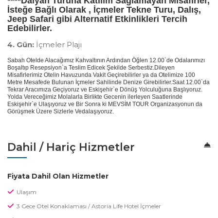
****Dalyan Turuna Katılım Sağlamayan Misafirler,
İsteğe Bağlı Olarak , İçmeler Tekne Turu, Dalış,
Jeep Safari gibi Alternatif Etkinlikleri Tercih
Edebilirler.
4. Gün:
İçmeler Plajı
Sabah Otelde Alacağımız Kahvaltının Ardından Öğlen 12.00`de Odalarımızı
Boşaltıp Resepsiyon`a Teslim Edicek Şekilde Serbestiz.Dileyen
Misafirlerimiz Otelin Havuzunda Vakit Geçirebilirler ya da Otelimize 100
Metre Mesafede Bulunan İçmeler Sahilinde Denize Girebilirler.Saat 12.00`da
Tekrar Aracımıza Geçiyoruz ve Eskişehir`e Dönüş Yolculuğuna Başlıyoruz.
Yolda Vereceğimiz Molalarla Birlikte Gecenin ilerleyen Saatlerinde
Eskişehir`e Ulaşıyoruz ve Bir Sonra ki MEVSİM TOUR Organizasyonun da
Görüşmek Üzere Sizlerle Vedalaşıyoruz.
Dahil / Hariç Hizmetler
Fiyata Dahil Olan Hizmetler
Ulaşım
3 Gece Otel Konaklaması / Astoria Life Hotel İçmeler