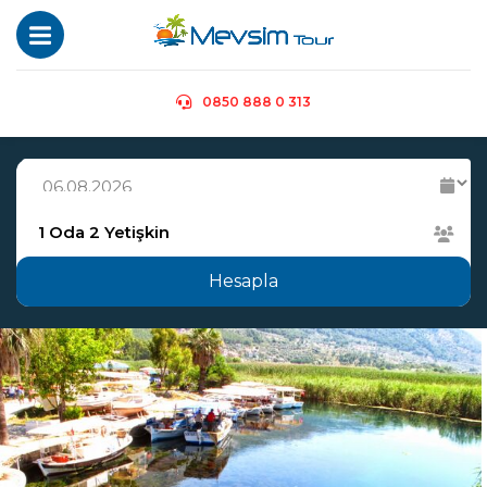
0850 888 0 313
1
Oda
2
Yetişkin
Hesapla