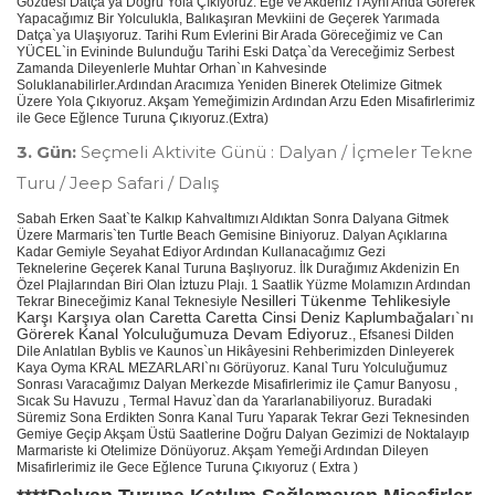
Gözdesi Datça ya Doğru Yola Çıkıyoruz. Ege ve Akdeniz`i Aynı Anda Görerek
Yapacağımız Bir Yolculukla, Balıkaşıran Mevkiini de Geçerek Yarımada
Datça`ya Ulaşıyoruz. Tarihi Rum Evlerini Bir Arada Göreceğimiz ve Can
YÜCEL`in Evininde Bulunduğu Tarihi Eski Datça`da Vereceğimiz Serbest
Zamanda Dileyenlerle Muhtar Orhan`ın Kahvesinde
Soluklanabilirler.Ardından Aracımıza Yeniden Binerek Otelimize Gitmek
Üzere Yola Çıkıyoruz. Akşam Yemeğimizin Ardından Arzu Eden Misafirlerimiz
ile Gece Eğlence Turuna Çıkıyoruz.(Extra)
3. Gün:
Seçmeli Aktivite Günü : Dalyan / İçmeler Tekne
Turu / Jeep Safari / Dalış
Sabah Erken Saat`te Kalkıp Kahvaltımızı Aldıktan Sonra Dalyana Gitmek
Üzere Marmaris`ten Turtle Beach Gemisine Biniyoruz. Dalyan Açıklarına
Kadar Gemiyle Seyahat Ediyor Ardından Kullanacağımız Gezi
Teknelerine Geçerek Kanal Turuna Başlıyoruz. İlk Durağımız Akdenizin En
Özel Plajlarından Biri Olan İztuzu Plajı. 1 Saatlik Yüzme Molamızın Ardından
Nesilleri Tükenme Tehlikesiyle
Tekrar Bineceğimiz Kanal Teknesiyle
Karşı Karşıya olan Caretta Caretta Cinsi Deniz Kaplumbağaları`nı
Görerek Kanal Yolculuğumuza Devam Ediyoruz.
, Efsanesi Dilden
Dile Anlatılan Byblis ve Kaunos`un Hikâyesini Rehberimizden Dinleyerek
Kaya Oyma KRAL MEZARLARI`nı Görüyoruz. Kanal Turu Yolculuğumuz
Sonrası Varacağımız Dalyan Merkezde Misafirlerimiz ile Çamur Banyosu ,
Sıcak Su Havuzu , Termal Havuz`dan da Yararlanabiliyoruz. Buradaki
Süremiz Sona Erdikten Sonra Kanal Turu Yaparak Tekrar Gezi Teknesinden
Gemiye Geçip Akşam Üstü Saatlerine Doğru Dalyan Gezimizi de Noktalayıp
Marmariste ki Otelimize Dönüyoruz. Akşam Yemeği Ardından Dileyen
Misafirlerimiz ile Gece Eğlence Turuna Çıkıyoruz ( Extra )