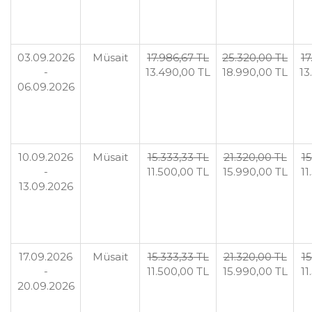
03.09.2026
Müsait
17.986
,67
TL
25.320
,00
TL
17
-
13.490
,00
TL
18.990
,00
TL
13
06.09.2026
10.09.2026
Müsait
15.333
,33
TL
21.320
,00
TL
15
-
11.500
,00
TL
15.990
,00
TL
11
13.09.2026
17.09.2026
Müsait
15.333
,33
TL
21.320
,00
TL
15
-
11.500
,00
TL
15.990
,00
TL
11
20.09.2026