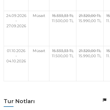
24.09.2026
Müsait
15.333
,33
TL
21.320
,00
TL
15
-
11.500
,00
TL
15.990
,00
TL
11
27.09.2026
01.10.2026
Müsait
15.333
,33
TL
21.320
,00
TL
15
-
11.500
,00
TL
15.990
,00
TL
11
04.10.2026
Tur Notları