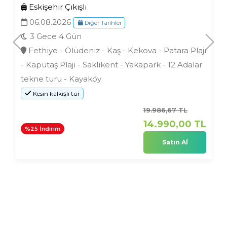
Eskişehir Çıkışlı
06.08.2026
Diğer Tarihler
3 Gece 4 Gün
Fethiye - Ölüdeniz - Kaş - Kekova - Patara Plajı
- Kaputaş Plajı - Saklikent - Yakapark - 12 Adalar
tekne turu - Kayaköy
Kesin kalkışlı tur
19.986
,67
TL
14.990
,00
TL
%25 İndirim
Satın Al