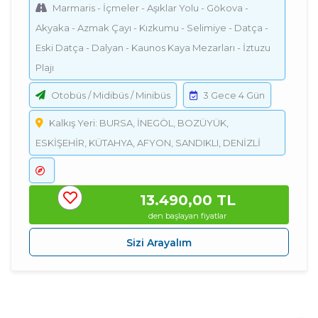
Marmaris - İçmeler - Aşıklar Yolu - Gökova -
Akyaka - Azmak Çayı - Kızkumu - Selimiye - Datça -
Eski Datça - Dalyan - Kaunos Kaya Mezarları - İztuzu
Plajı
Otobüs / Midibüs / Minibüs
3 Gece 4 Gün
Kalkış Yeri: BURSA, İNEGÖL, BOZÜYÜK,
ESKİŞEHİR, KÜTAHYA, AFYON, SANDIKLI, DENİZLİ
13.490
,00
TL
den başlayan fiyatlar
Sizi Arayalım