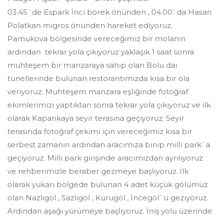
03.45`de Espark İnci börek önünden , 04.00`da Hasan
Polatkan migros önünden hareket ediyoruz.
Pamukova bölgesinde vereceğimiz bir molanın
ardından tekrar yola çıkıyoruz yaklaşık 1 saat sonra
muhteşem bir manzaraya sahip olan Bolu daı
tünellerinde bulunan restorantımızda kısa bir ola
veriyoruz. Muhteşem manzara eşliğinde fotoğraf
ekimlerimizi yaptıktan sonra tekrar yola çıkıyoruz ve ilk
olarak Kapankaya seyir terasına geçiyoruz. Seyir
terasında fotoğraf çekimi için vereceğimiz kısa bir
serbest zamanın ardından aracımıza binip milli park`a
geçiyoruz. Milli park girişinde aracımızdan ayrılıyoruz
ve rehberimizle beraber gezmeye başlıyoruz. İlk
olarak yukarı bölgede bulunan 4 adet küçük gölümüz
olan Nazlıgöl , Sazlıgöl , Kurugöl , İncegöl`ü geziyoruz.
Ardından aşağı yürümeye başlıyoruz. İniş yolu üzerinde