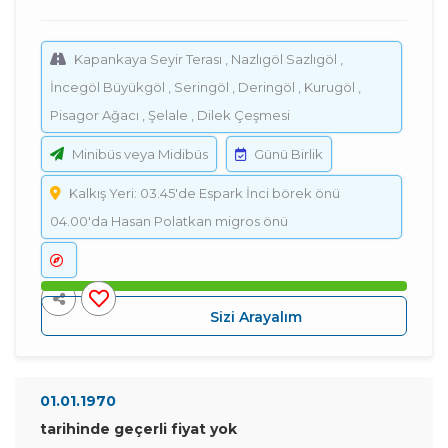
Kapankaya Seyir Terası , Nazlıgöl Sazlıgöl ,
İncegöl Büyükgöl , Seringöl , Deringöl , Kurugöl ,
Pisagor Ağacı , Şelale , Dilek Çeşmesi
Minibüs veya Midibüs
Günü Birlik
Kalkış Yeri: 03.45'de Espark İnci börek önü
04.00'da Hasan Polatkan migros önü
Sizi Arayalım
01.01.1970
tarihinde geçerli fiyat yok