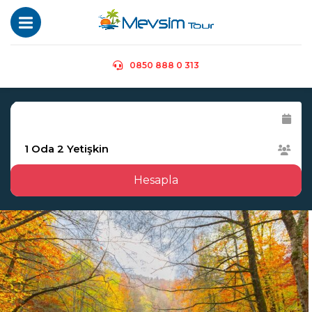
0850 888 0 313
1
Oda
2
Yetişkin
Hesapla