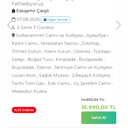
Fethediyoruz.
Eskişehir Çıkışlı
07.08.2026
Diğer Tarihler
2 Gece 3 Gündüz
Sultanahmet Camii ve Külliyesi , Ayasofya-ı
Kebir Camii , Yerebatan Sarnıcı , Dikilitaş ,
Örmeli Sütun , Yılanlı Sütun , Obeliks , Topkapı
Sarayı , Boğaz Turu , Kınalıada , Burgazada ,
Büyükada , Edirne , Selimiye Camii ve Külliyesi ,
Lozan Anıtı , Sağlık Müzesi , 2.Beyazıt Külliyesi ,
Tarihi Tren Garı , Eski Camii , Üç Şerefeli Camii ,
Makedon Kulesi
14.653
,33
TL
10.990
,00
TL
%25 İndirim
Satın Al