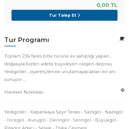
0
,00
TL
Tur Talep Et
Tur Programı
Toplam 236 farklı bitki türüne ev sahipliği yapan ,
doğasıyla bizleri adeta büyüleyen oksijen deposu
Yedigöller , ziyaretçilerine unutamayacakları bir anı
sunuyor ...
Hareket Noktaları
Yedigöller - Kapankaya Seyir Terası - Sazlıgöl - Nazlıgöl
- İncegöl - Kurugöl - Deringöl - Seringöl - Büyükgöl -
Pisagor Ağacı - Şelale - Dilek Çeşmesi