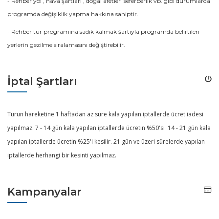
- Rehber yol , hava şartları , doğal afetler seferberlik vb. gibi durumlarda
programda değişiklik yapma hakkına sahiptir.
- Rehber tur programına sadık kalmak şartıyla programda belirtilen
yerlerin gezilme sıralamasını değiştirebilir.
İptal Şartları
Turun hareketine 1 haftadan az süre kala yapılan iptallerde ücret iadesi
yapılmaz. 7 - 14 gün kala yapılan iptallerde ücretin %50'si 14 - 21 gün kala
yapılan iptallerde ücretin %25'i kesilir. 21 gün ve üzeri sürelerde yapılan
iptallerde herhangi bir kesinti yapılmaz.
Kampanyalar