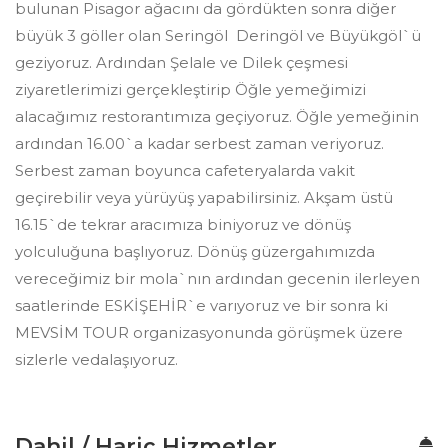
bulunan Pisagor ağacını da gördükten sonra diğer
büyük 3 göller olan Seringöl Deringöl ve Büyükgöl`ü
geziyoruz. Ardından Şelale ve Dilek çeşmesi
ziyaretlerimizi gerçekleştirip Öğle yemeğimizi
alacağımız restorantımıza geçiyoruz. Öğle yemeğinin
ardından 16.00`a kadar serbest zaman veriyoruz.
Serbest zaman boyunca cafeteryalarda vakit
geçirebilir veya yürüyüş yapabilirsiniz. Akşam üstü
16.15`de tekrar aracımıza biniyoruz ve dönüş
yolculuğuna başlıyoruz. Dönüş güzergahımızda
vereceğimiz bir mola`nın ardından gecenin ilerleyen
saatlerinde ESKİŞEHİR`e varıyoruz ve bir sonra ki
MEVSİM TOUR organizasyonunda görüşmek üzere
sizlerle vedalaşıyoruz.
Dahil / Hariç Hizmetler